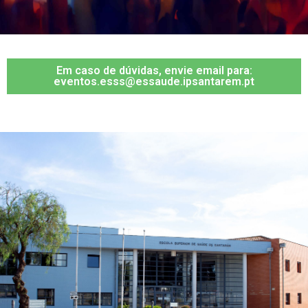
Em caso de dúvidas, envie email para:
eventos.esss@essaude.ipsantarem.pt